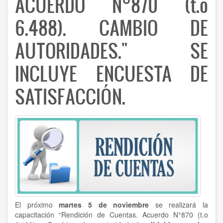
ACUERDO N°870 (t.o
6.488). CAMBIO DE
AUTORIDADES." SE
INCLUYE ENCUESTA DE
SATISFACCIÓN.
El próximo
martes 5 de noviembre
se realizará la
capacitación “Rendición de Cuentas. Acuerdo N°870 (t.o