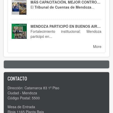
MÁS CAPACITACIÓN, MEJOR CONTROL : EL HTC SE ACTUALIZA EN RT 54
El
Tribunal de Cuentas de Mendoza
...
MENDOZA PARTICIPÓ EN BUENOS AIRES : SPTCRA
Fortalecimiento institucional: Mendoza
participó en...
More
CONTACTO
Dirección: Catamarca 83 1º Piso
Ciudad - Mendoza
Código Postal: 5500
Mesa de Entrada
Rioja 1165 Planta Baja