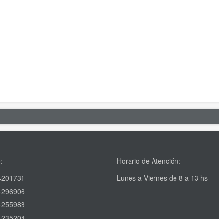
:
Horario de Atención:
4201731
Lunes a Viernes de 8 a 13 hs
4296906
4255983
4235204