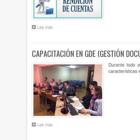
Lee más
sobre
CAPACITACIÓN
"RENDICIÓN
DE
CUENTAS.
CAPACITACIÓN EN GDE (GESTIÓN DOC
ACUERDO
N°870
Durante todo e
(t.o
características
6.488).
CAMBIO
DE
AUTORIDADES."
SE
INCLUYE
ENCUESTA
DE
SATISFACCIÓN.
Lee más
sobre
CAPACITACIÓN
EN