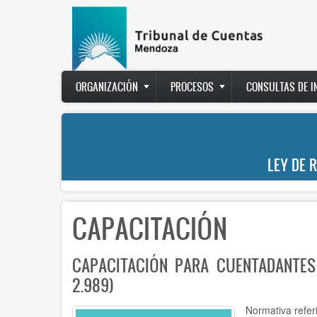
Pasar
al
contenido
principal
Main
ORGANIZACIÓN
PROCESOS
CONSULTAS DE 
navigation
LEY DE 
CAPACITACIÓN
CAPACITACIÓN PARA CUENTADANTES
2.989)
Normativa refer