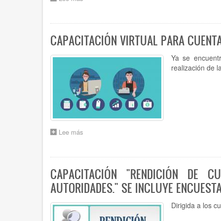
LEY
N°
9.292:
NUEVA
CAPACITACIÓN VIRTUAL PARA CUENT
LEY
ORGÁNICA
Ya se encuentr
DEL
realización de l
TRIBUNAL
DE
CUENTAS
Lee más
sobre
CAPACITACIÓN
VIRTUAL
PARA
CUENTADANTES
CAPACITACIÓN "RENDICIÓN DE CU
SOBRE
AUTORIDADES." SE INCLUYE ENCUESTA
RENDICIÓN
MENSUAL
Y
Dirigida a los 
ANUAL