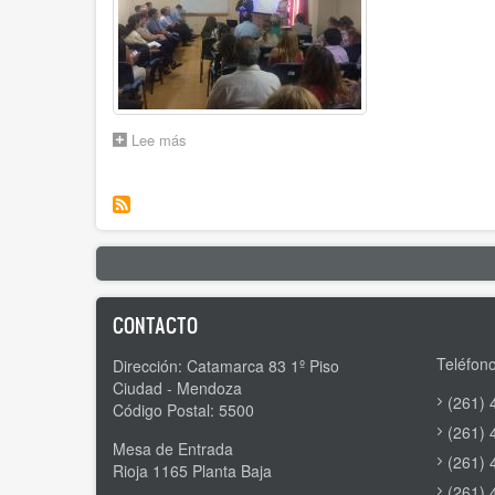
Lee más
sobre
CAPACITACIÓN
EXTERNA
DESTINADA
A
PERSONAL
DEL
IPV
CONTACTO
Teléfono
Dirección: Catamarca 83 1º Piso
Ciudad - Mendoza
(261) 
Código Postal: 5500
(261) 
Mesa de Entrada
(261) 
Rioja 1165 Planta Baja
(261) 