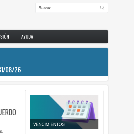
Buscar
ESIÓN
AYUDA
31/08/26
UERDO
VENCIMIENTOS
s.