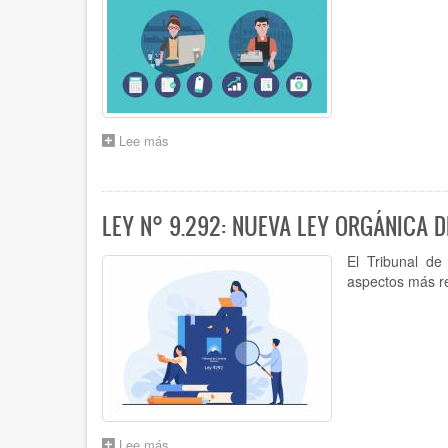
Lee más
sobre
CAPACITACIÓN
PARA
CUENTADANTES
SOBRE
LEY N° 9.292: NUEVA LEY ORGÁNICA 
ACUERDO
6.573
El Tribunal d
(TEXTO
aspectos más re
ORDENADO
ACUERDO
2.989)
Lee más
sobre