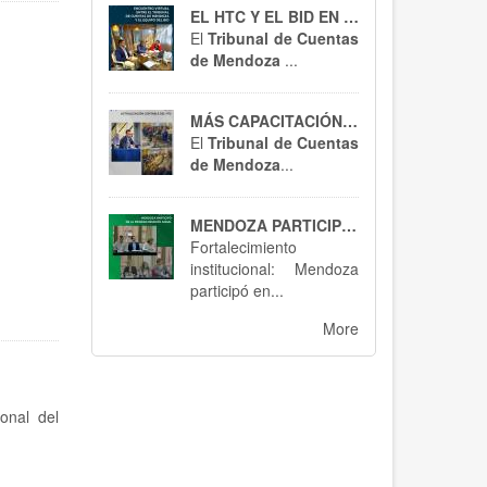
EL HTC Y EL BID EN ACCIÓN
El
Tribunal de Cuentas
de Mendoza
...
MÁS CAPACITACIÓN, MEJOR CONTROL : EL HTC SE ACTUALIZA EN RT 54
El
Tribunal de Cuentas
de Mendoza
...
MENDOZA PARTICIPÓ EN BUENOS AIRES : SPTCRA
Fortalecimiento
institucional: Mendoza
participó en...
More
onal del