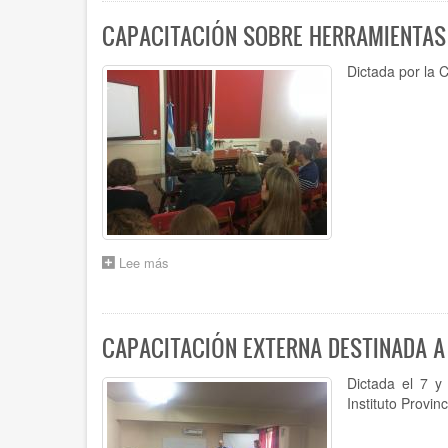
GDE
(GESTIÓN
CAPACITACIÓN SOBRE HERRAMIENTAS
DOCUMENTAL
ELECTRÓNICA)
Dictada por la C
Y
SIGESCO
Lee más
sobre
CAPACITACIÓN
SOBRE
HERRAMIENTAS
DE
CAPACITACIÓN EXTERNA DESTINADA A
CONTROL
INTERNO
Dictada el 7 y
Instituto Provinc