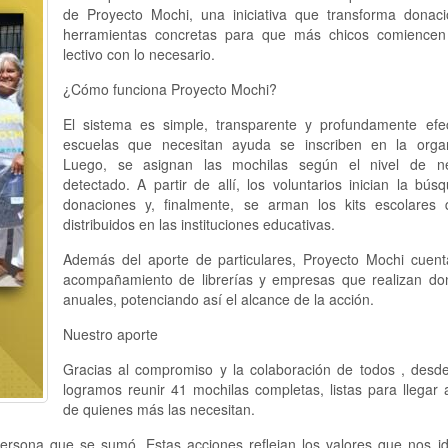
de Proyecto Mochi, una iniciativa que transforma donac
herramientas concretas para que más chicos comiencen 
lectivo con lo necesario.
¿Cómo funciona Proyecto Mochi?
El sistema es simple, transparente y profundamente efec
escuelas que necesitan ayuda se inscriben en la organ
Luego, se asignan las mochilas según el nivel de n
detectado. A partir de allí, los voluntarios inician la bú
donaciones y, finalmente, se arman los kits escolares
distribuidos en las instituciones educativas.
Además del aporte de particulares, Proyecto Mochi cuent
acompañamiento de librerías y empresas que realizan do
anuales, potenciando así el alcance de la acción.
Nuestro aporte
Gracias al compromiso y la colaboración de todos , desd
logramos reunir 41 mochilas completas, listas para llegar
de quienes más las necesitan.
sona que se sumó. Estas acciones reflejan los valores que nos ide