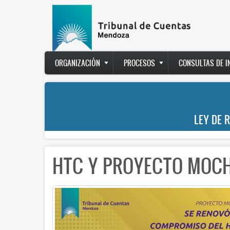
Pasar
al
contenido
principal
Main
ORGANIZACIÓN
PROCESOS
CONSULTAS DE 
navigation
LEY DE 
HTC Y PROYECTO MOCH