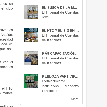
iones en
EN BUSCA DE LA MEJORA CONTÍNUA
el ciclo
El
Tribunal de Cuentas
llevó...
tivo.Las
EL HTC Y EL BID EN ACCIÓN
ización.
El
Tribunal de Cuentas
ecesidad
de Mendoza
...
squeda de
 que son
MÁS CAPACITACIÓN, MEJOR CONTROL : EL HTC SE ACTUALIZA EN RT 54
El
Tribunal de Cuentas
a con el
de Mendoza
...
naciones
MENDOZA PARTICIPÓ EN BUENOS AIRES : SPTCRA
Fortalecimiento
institucional: Mendoza
e el HTC
participó en...
 a manos
More
ntifican