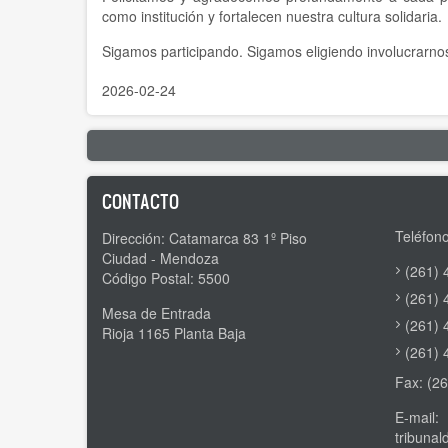
como institución y fortalecen nuestra cultura solidaria.
Sigamos participando. Sigamos eligiendo involucrarno
2026-02-24
CONTACTO
Teléfono
Dirección: Catamarca 83 1º Piso
Ciudad - Mendoza
(261) 
Código Postal: 5500
(261) 
Mesa de Entrada
(261) 
Rioja 1165 Planta Baja
(261) 
Fax: (2
E-mail:
tribuna