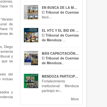
ciones,
e hace 10
EN BUSCA DE LA MEJORA CONTÍNUA
El
Tribunal de Cuentas
llevó...
 “Versión
bunal de
 hace 10
EL HTC Y EL BID EN ACCIÓN
ciones de
El
Tribunal de Cuentas
de Mendoza
...
co, Diego
ramienta
MÁS CAPACITACIÓN, MEJOR CONTROL : EL HTC SE ACTUALIZA EN RT 54
ribunal y
El
Tribunal de Cuentas
a que se
de Mendoza
...
esto del
MENDOZA PARTICIPÓ EN BUENOS AIRES : SPTCRA
 incluso
Fortalecimiento
institucional: Mendoza
participó en...
leados y
endencia
More