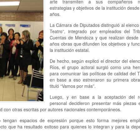
arte transmiten a sus compañeros no
estrategias y objetivos de la institución desd
años.
La Cámara de Diputados distinguió al elenco
Teatro”, integrado por empleados del Tri
Cuentas de Mendoza y que realizan desde
años obras que difunden los objetivos y fun
la institución estatal.
De hecho, según explicó el director del elen
Ríos, el grupo actoral surgió como una her
para comunicar las políticas de calidad del T
en base a eso estrenaron su primera obr
tituló “Vamos por más”.
Luego, y en base a la aceptación del r
personal decidieron presentar más piezas e
dad con otras escritas por autores nacionales contemporáneos.
 tengan espacios de expresión porque esto forma mejores emp
cto que ha resultado exitoso para quienes lo integran y para la dep