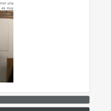
ieron una
ón es muy