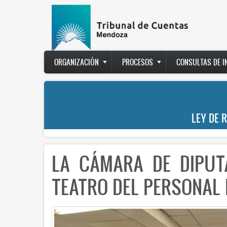
Pasar
al
contenido
principal
Main
ORGANIZACIÓN
PROCESOS
CONSULTAS DE 
navigation
LEY DE 
LA CÁMARA DE DIPUT
TEATRO DEL PERSONAL 