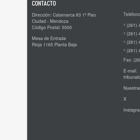
CONTACTO
Teléfono
Dirección: Catamarca 83 1º Piso
Ciudad - Mendoza
(261) 
Código Postal: 5500
(261) 
Mesa de Entrada
(261) 
Rioja 1165 Planta Baja
(261) 
Fax: (2
E-mail:
tribuna
Nuestras
X
Instagr