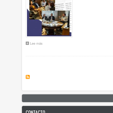
Lee más
sobre
TRABAJO
CONJUNTO
Y
Paginación
AVANCES
EN
UNA
NUEVA
HERRAMIENTA
DE
GESTIÓN
CONTACTO