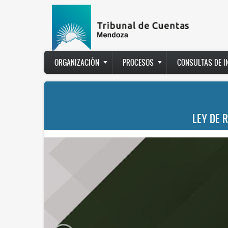
Pasar
al
contenido
principal
Main
ORGANIZACIÓN
PROCESOS
CONSULTAS DE 
navigation
LEY DE 