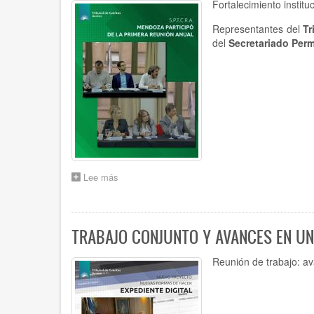
Fortalecimiento instit
HTC
SE
Representantes del
Tr
ACTUALIZA
del
Secretariado Per
EN
RT
54
Lee más
sobre
MENDOZA
PARTICIPÓ
EN
BUENOS
TRABAJO CONJUNTO Y AVANCES EN UN
AIRES
:
Reunión de trabajo: av
SPTCRA