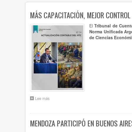
MÁS CAPACITACIÓN, MEJOR CONTROL :
El
Tribunal de Cuen
Norma Unificada Arg
de Ciencias Económi
Lee más
sobre
MÁS
CAPACITACIÓN,
MEJOR
CONTROL
MENDOZA PARTICIPÓ EN BUENOS AIRE
:
EL