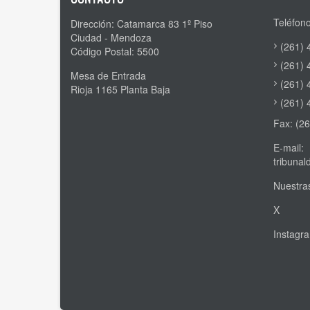
Teléfono
Dirección: Catamarca 83 1º Piso
Ciudad - Mendoza
(261) 
Código Postal: 5500
(261) 
Mesa de Entrada
(261) 
Rioja 1165 Planta Baja
(261) 
Fax: (2
E-mail:
tribuna
Nuestras
X
Instagr