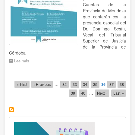
CONTROL
Cuentas de la
DE
Provincia de Mendoza
LA
que contarán con la
PROVINCIA
presencia especial del
DE
Dr. Domingo Sesín,
MENDOZA"
Vocal del Tribunal
Superior de Justicia
de la Provincia de
Córdoba
Lee más
sobre
"FUNCIONES
Y
FORTALECIMIENTO
Paginación
DE
Primera
« First
Página
‹ Previous
…
Página
32
Página
33
Página
34
Página
35
Página
36
Página
37
Página
38
LOS
página
anterior
actual
Página
39
Página
40
…
Siguiente
Next ›
Última
Last »
ORGANISMOS
página
página
DE
CONTROL
DE
LA
PROVINCIA"