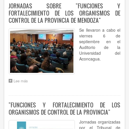
MUTUA
JORNADAS SOBRE "FUNCIONES Y
ENTRE
FORTALECIMIENTO DE LOS ORGANISMOS DE
EL
TRIBUNAL
CONTROL DE LA PROVINCIA DE MENDOZA"
DE
CUENTAS
Se llevaron a cabo el
Y
viernes 6 de
LA
septiembre en el
CÁMARA
Auditorio de la
DE
Universidad del
SENADORES
Aconcagua.
Lee más
sobre
JORNADAS
SOBRE
"FUNCIONES
Y
"FUNCIONES Y FORTALECIMIENTO DE LOS
FORTALECIMIENTO
ORGANISMOS DE CONTROL DE LA PROVINCIA"
DE
LOS
Jornadas organizadas
ORGANISMOS
DE
por el Tribunal de