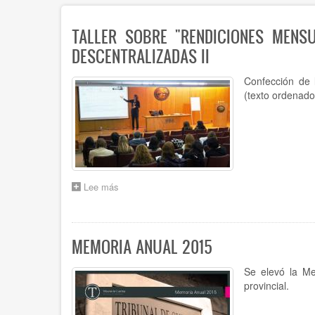
TALLER SOBRE "RENDICIONES MENS
DESCENTRALIZADAS II
Confección de 
(texto ordenad
Lee más
sobre
TALLER
SOBRE
"RENDICIONES
MENSUALES"
MEMORIA ANUAL 2015
ORGANIZADO
POR
Se elevó la Me
LA
provincial.
DIRECCIÓN
DE
CUENTAS