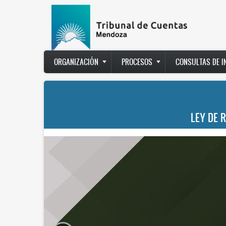
Pasar
al
contenido
principal
Main
ORGANIZACIÓN
PROCESOS
CONSULTAS DE 
navigation
LEY DE 