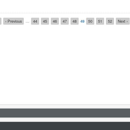
ra
Página
‹ Previous
…
Página
44
Página
45
Página
46
Página
47
Página
48
Página
49
Página
50
Página
51
Página
52
Siguien
Next ›
anterior
actual
página