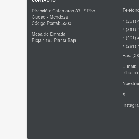
Teléfono
Dirección: Catamarca 83 1º Piso
Ciudad - Mendoza
(261) 
Código Postal: 5500
(261) 
Mesa de Entrada
(261) 
Rioja 1165 Planta Baja
(261) 
Fax: (2
E-mail:
tribuna
Nuestras
X
Instagr